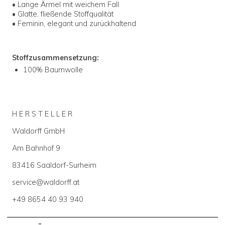
• Lange Ärmel mit weichem Fall
• Glatte, fließende Stoffqualität
• Feminin, elegant und zurückhaltend
Stoffzusammensetzung:
100% Baumwolle
H E R S T E L L E R
Waldorff GmbH
Am Bahnhof 9
83416 Saaldorf-Surheim
service@waldorff.at
+49 8654 40 93 940