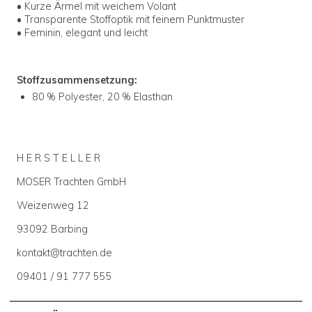
• Kurze Ärmel mit weichem Volant
• Transparente Stoffoptik mit feinem Punktmuster
• Feminin, elegant und leicht
Stoffzusammensetzung:
80 % Polyester, 20 % Elasthan
H E R S T E L L E R
MOSER Trachten GmbH
Weizenweg 12
93092 Barbing
kontakt@trachten.de
09401 / 91 777 555